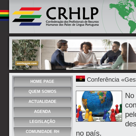
Conferência «Gest
HOME PAGE
QUEM SOMOS
No 
ACTUALIDADE
con
AGENDA
pel
LEGISLAÇÃO
des
no país.
COMUNIDADE RH