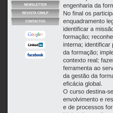
engenharia da form
NEWSLETTER
No final os partic
REVISTA CRHLP
enquadramento lega
CONTACTOS
identificar a missã
formação; reconhe
interna; identific
da formação; impl
contexto real; fa
ferramenta ao servi
da gestão da form
eficácia global.
O curso destina-se
envolvimento e re
e de processos for