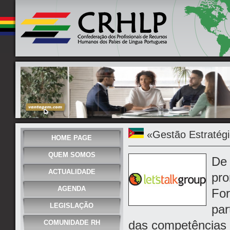
«Gestão Estratég
HOME PAGE
QUEM SOMOS
De 
ACTUALIDADE
pro
AGENDA
For
LEGISLAÇÃO
par
das competências 
COMUNIDADE RH