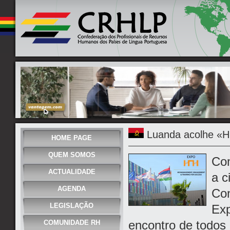
Luanda acolhe «H
HOME PAGE
QUEM SOMOS
Com
ACTUALIDADE
a c
AGENDA
Con
LEGISLAÇÃO
Exp
encontro de todos
COMUNIDADE RH