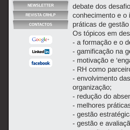
debate dos desafio
NEWSLETTER
conhecimento e o i
REVISTA CRHLP
práticas de gestã
CONTACTOS
Os tópicos em des
- a formação e o 
- gamificação na 
- motivação e ‘en
- RH como parceiro
- envolvimento das
organização;
- redução do abse
- melhores prática
- gestão estratégi
- gestão e avaliaç