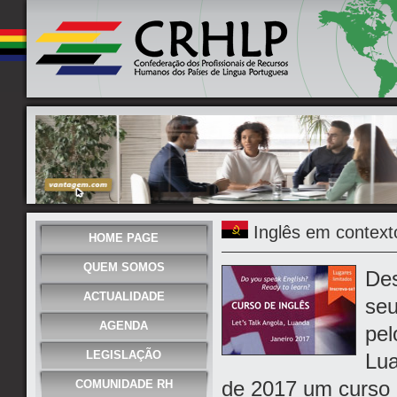
Inglês em contexto
HOME PAGE
QUEM SOMOS
Des
ACTUALIDADE
seu
AGENDA
pel
LEGISLAÇÃO
Lua
de 2017 um curso d
COMUNIDADE RH