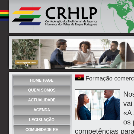
Formação comercia
HOME PAGE
QUEM SOMOS
Nos
ACTUALIDADE
vai
AGENDA
«A 
LEGISLAÇÃO
os 
competências para
COMUNIDADE RH