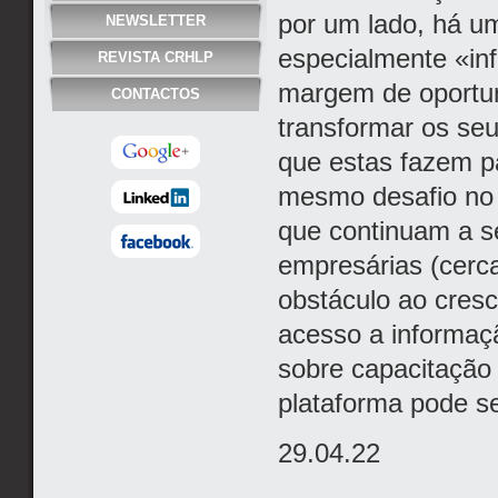
por um lado, há u
NEWSLETTER
especialmente «in
REVISTA CRHLP
margem de oportu
CONTACTOS
transformar os se
que estas fazem pa
mesmo desafio no q
que continuam a s
empresárias (cerc
obstáculo ao cres
acesso a informaç
sobre capacitação 
plataforma pode s
29.04.22