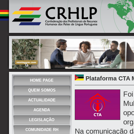
Plataforma CTA 
HOME PAGE
QUEM SOMOS
Foi
ACTUALIDADE
Mul
AGENDA
opo
LEGISLAÇÃO
org
Na comunicação d
COMUNIDADE RH