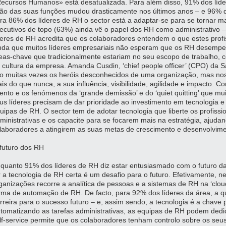
ecursos Humanos» está desatualizada. Para além disso, 91% dos líd
ão das suas funções mudou drasticamente nos últimos anos – e 96% do
ra 86% dos líderes de RH o sector está a adaptar-se para se tornar mai
ecutivos de topo (63%) ainda vê o papel dos RH como administrativo
deres de RH acredita que os colaboradores entendem o que estes profi
nda que muitos líderes empresariais não esperam que os RH desemp
eas-chave que tradicionalmente estariam no seu escopo de trabalho,
 cultura da empresa. Amanda Cusdin, ‘chief people officer’ (CPO) da 
o muitas vezes os heróis desconhecidos de uma organização, mas no
is do que nunca, a sua influência, visibilidade, agilidade e impacto.
lento e os fenómenos da ‘grande demissão’ e do ‘quiet quitting’ que m
us líderes precisam de dar prioridade ao investimento em tecnologia e
uipas de RH. O sector tem de adotar tecnologia que liberte os profissi
ministrativas e os capacite para se focarem mais na estratégia, ajud
laboradores a atingirem as suas metas de crescimento e desenvolvim
futuro dos RH
quanto 91% dos líderes de RH diz estar entusiasmado com o futuro d
r a tecnologia de RH certa é um desafio para o futuro. Efetivamente
ganizações recorre a analítica de pessoas e a sistemas de RH na ‘clo
rma de automação de RH. De facto, para 92% dos líderes da área, a q
rreira para o sucesso futuro – e, assim sendo, a tecnologia é a chave p
tomatizando as tarefas administrativas, as equipas de RH podem dedic
lf-service permite que os colaboradores tenham controlo sobre os se