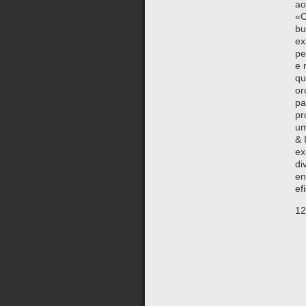
ao
«O
bu
ex
pe
e 
qu
or
pa
pr
um
& 
ex
di
en
ef
12