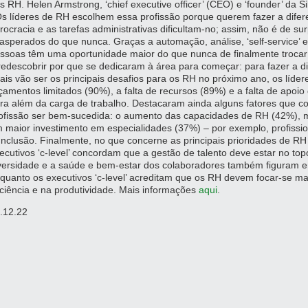
s RH. Helen Armstrong, ‘chief executive officer’ (CEO) e ‘founder’ da Si
s líderes de RH escolhem essa profissão porque querem fazer a difere
rocracia e as tarefas administrativas dificultam-no; assim, não é de s
asperados do que nunca. Graças a automação, análise, ‘self-service’ e
ssoas têm uma oportunidade maior do que nunca de finalmente trocar a
redescobrir por que se dedicaram à área para começar: para fazer a d
ais vão ser os principais desafios para os RH no próximo ano, os líd
çamentos limitados (90%), a falta de recursos (89%) e a falta de apoio
ra além da carga de trabalho. Destacaram ainda alguns fatores que c
ofissão ser bem-sucedida: o aumento das capacidades de RH (42%), m
 maior investimento em especialidades (37%) – por exemplo, profissio
Inclusão. Finalmente, no que concerne as principais prioridades de R
ecutivos ‘c-level’ concordam que a gestão de talento deve estar no topo
versidade e a saúde e bem-estar dos colaboradores também figuram e
quanto os executivos ‘c-level’ acreditam que os RH devem focar-se mai
iciência e na produtividade. Mais informações
aqui
.
.12.22