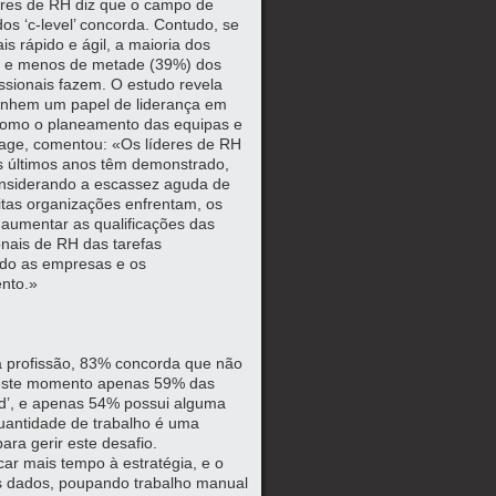
eres de RH diz que o campo de
s ‘c-level’ concorda. Contudo, se
s rápido e ágil, a maioria dos
 – e menos de metade (39%) dos
ssionais fazem. O estudo revela
enhem um papel de liderança em
 como o planeamento das equipas e
Sage, comentou: «Os líderes de RH
s últimos anos têm demonstrado,
 Considerando a escassez aguda de
uitas organizações enfrentam, os
 aumentar as qualificações das
onais de RH das tarefas
ando as empresas e os
ento.»
a profissão, 83% concorda que não
, neste momento apenas 59% das
ud’, e apenas 54% possui alguma
uantidade de trabalho é uma
ara gerir este desafio.
ar mais tempo à estratégia, e o
us dados, poupando trabalho manual