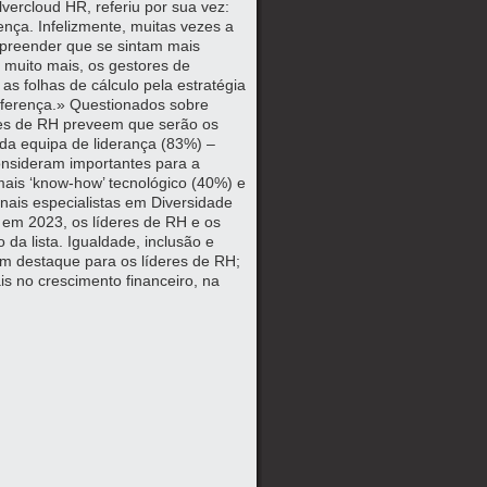
lvercloud HR, referiu por sua vez:
nça. Infelizmente, muitas vezes a
urpreender que se sintam mais
 muito mais, os gestores de
s folhas de cálculo pela estratégia
iferença.» Questionados sobre
eres de RH preveem que serão os
 da equipa de liderança (83%) –
onsideram importantes para a
ais ‘know-how’ tecnológico (40%) e
nais especialistas em Diversidade
H em 2023, os líderes de RH e os
 da lista. Igualdade, inclusão e
m destaque para os líderes de RH;
s no crescimento financeiro, na