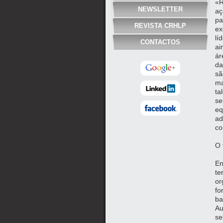
«R
NEWSLETTER
aç
pa
REVISTA CRHLP
ex
lí
CONTACTOS
ai
ár
da
sã
ma
ta
se
eq
ad
co
O 
En
te
or
fo
ba
Au
se