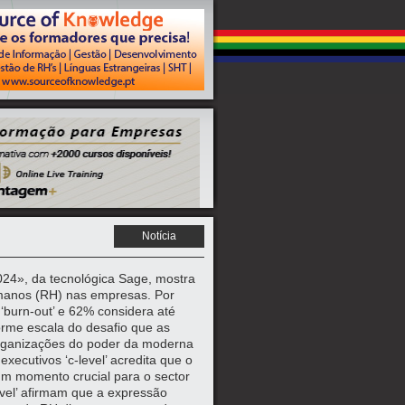
Notícia
024», da tecnológica Sage, mostra
manos (RH) nas empresas. Por
‘burn-out’ e 62% considera até
orme escala do desafio que as
rganizações do poder da moderna
xecutivos ‘c-level’ acredita que o
um momento crucial para o sector
vel’ afirmam que a expressão