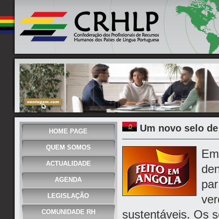
Um novo selo de 
HOME PAGE
QUEM SOMOS
Em 
ACTUALIDADE
den
AGENDA
par
LEGISLAÇÃO
ver
sustentáveis. Os 
COMUNIDADE RH