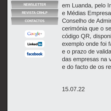
em Luanda, pelo I
NEWSLETTER
e Médias Empresas
REVISTA CRHLP
Conselho de Admini
CONTACTOS
cerimónia que o s
código QR, disponi
exemplo onde foi f
e o prazo de valid
das empresas na v
e do facto de os 
15.07.22