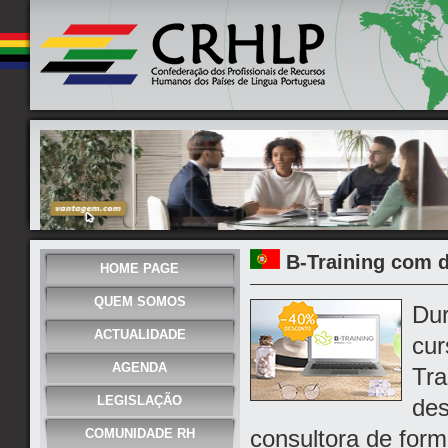
B-Training com 
HOME PAGE
QUEM SOMOS
Dur
ACTUALIDADE
cur
AGENDA
Tra
LEGISLAÇÃO
des
consultora de for
COMUNIDADE RH