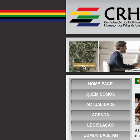
HOME PAGE
QUEM SOMOS
ACTUALIDADE
AGENDA
LEGISLAÇÃO
as
COMUNIDADE RH
as