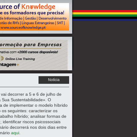
Notícia
vai decorrer a 5 e 6 de julho de
a Sua Sustentabilidade». O
ma de implementar o modelo híbrido
os seguintes: caracterizar os
rabalho híbrido; analisar formas de
 identificar riscos psicossociais
ário decorrerá nos dois dias entre
inário
aqui
.