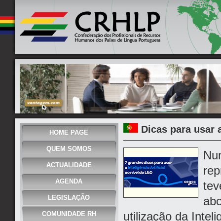
Dicas para usar 
HOME PAGE
QUEM SOMOS
Num
ACTUALIDADE
rep
AGENDA
tev
LEGISLAÇÃO
abo
utilização da Intel
COMUNIDADE RH