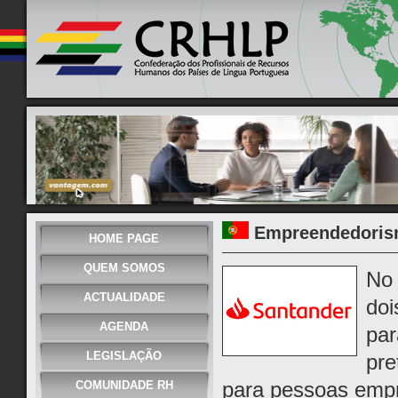
Empreendedorism
HOME PAGE
QUEM SOMOS
No 
ACTUALIDADE
doi
AGENDA
par
LEGISLAÇÃO
pre
para pessoas emp
COMUNIDADE RH