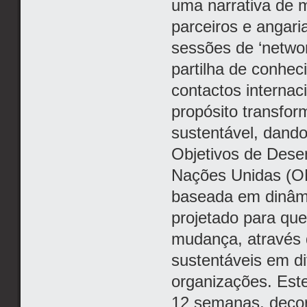
uma narrativa de ma
parceiros e angari
sessões de ‘networ
partilha de conhe
contactos internac
propósito transfor
sustentável, dando
Objetivos de Dese
Nações Unidas (O
baseada em dinâmi
projetado para que
mudança, através 
sustentáveis em di
organizações. Est
12 semanas, decor