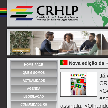
Nova edição da 
HOME PAGE
QUEM SOMOS
Já 
ACTUALIDADE
CR
AGENDA
«Ge
LEGISLAÇÃO
esp
assinala: «Olhando
COMUNIDADE RH