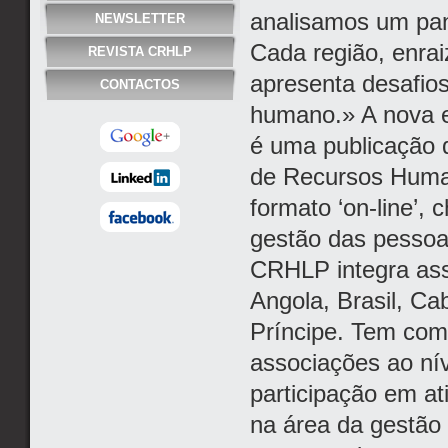
analisamos um pan
NEWSLETTER
Cada região, enraiz
REVISTA CRHLP
apresenta desafios
CONTACTOS
humano.» A nova e
é uma publicação 
de Recursos Huma
formato ‘on-line’, 
gestão das pessoa
CRHLP integra ass
Angola, Brasil, C
Príncipe. Tem com
associações ao ní
participação em ati
na área da gestão