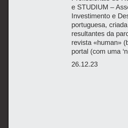
e STUDIUM – Asso
Investimento e De
portuguesa, criada
resultantes da pa
revista «human» (bi
portal (com uma ‘ne
26.12.23