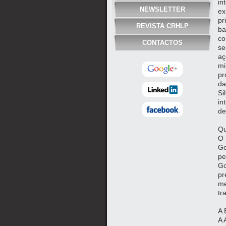
in
NEWSLETTER
ex
pr
REVISTA CRHLP
ba
co
CONTACTOS
se
aç
mi
pr
da
Si
in
de
Qu
O 
Go
pe
Go
pr
me
tr
A 
A 