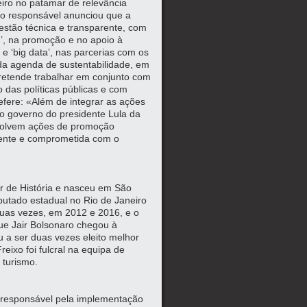
eiro no patamar de relevância
o responsável anunciou que a
stão técnica e transparente, com
’, na promoção e no apoio à
 e ‘big data’, nas parcerias com os
 da agenda de sustentabilidade, em
pretende trabalhar em conjunto com
 das políticas públicas e com
fere: «Além de integrar as ações
do governo do presidente Lula da
nvolvem ações de promoção
ciente e comprometida com o
r de História e nasceu em São
eputado estadual no Rio de Janeiro
 duas vezes, em 2012 e 2016, e o
e Jair Bolsonaro chegou à
u a ser duas vezes eleito melhor
ixo foi fulcral na equipa de
 turismo.
é responsável pela implementação