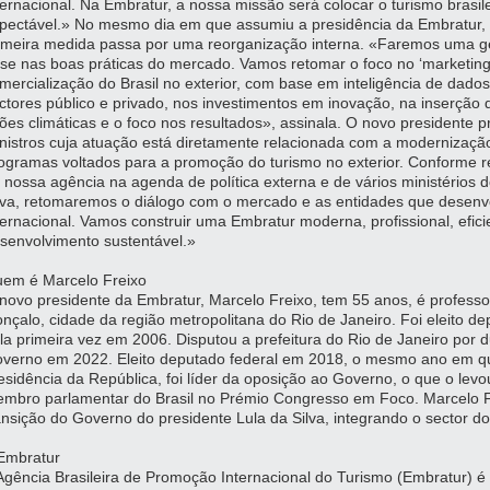
ternacional. Na Embratur, a nossa missão será colocar o turismo brasil
pectável.» No mesmo dia em que assumiu a presidência da Embratur, 
imeira medida passa por uma reorganização interna. «Faremos uma ge
se nas boas práticas do mercado. Vamos retomar o foco no ‘marketing
mercialização do Brasil no exterior, com base em inteligência de dados
ctores público e privado, nos investimentos em inovação, na inserção
ões climáticas e o foco nos resultados», assinala. O novo presidente 
nistros cuja atuação está diretamente relacionada com a modernização
ogramas voltados para a promoção do turismo no exterior. Conforme re
 nossa agência na agenda de política externa e de vários ministérios 
lva, retomaremos o diálogo com o mercado e as entidades que dese
ternacional. Vamos construir uma Embratur moderna, profissional, efi
senvolvimento sustentável.»
em é Marcelo Freixo
novo presidente da Embratur, Marcelo Freixo, tem 55 anos, é professo
nçalo, cidade da região metropolitana do Rio de Janeiro. Foi eleito d
la primeira vez em 2006. Disputou a prefeitura do Rio de Janeiro por
verno em 2022. Eleito deputado federal em 2018, o mesmo ano em qu
esidência da República, foi líder da oposição ao Governo, o que o levo
mbro parlamentar do Brasil no Prémio Congresso em Foco. Marcelo Fre
ansição do Governo do presidente Lula da Silva, integrando o sector do
Embratur
Agência Brasileira de Promoção Internacional do Turismo (Embratur) 