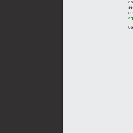
da
se
so
aq
06