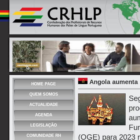
Angola aumenta 
HOME PAGE
QUEM SOMOS
Seg
ACTUALIDADE
pro
AGENDA
aum
LEGISLAÇÃO
Fu
(OGE) para 2023 re
COMUNIDADE RH