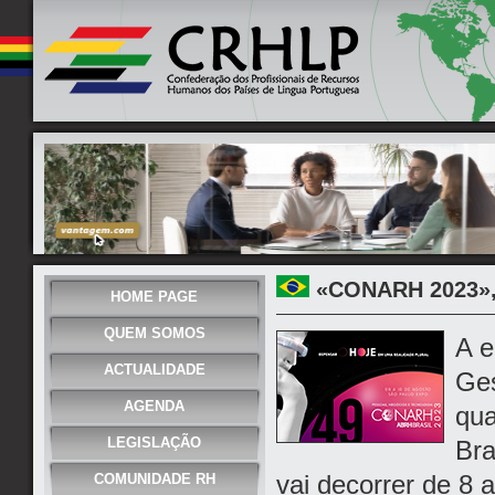
«CONARH 2023»,
HOME PAGE
QUEM SOMOS
A e
ACTUALIDADE
Ge
AGENDA
qua
LEGISLAÇÃO
Bra
vai decorrer de 8 
COMUNIDADE RH