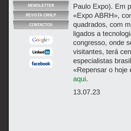
Paulo Expo). Em pa
NEWSLETTER
«Expo ABRH», com
REVISTA CRHLP
quadrados, com ma
CONTACTOS
ligados a tecnolog
congresso, onde s
visitantes, terá ce
especialistas brasi
«Repensar o hoje 
aqui
.
13.07.23