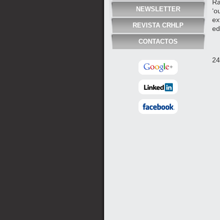
Ra
NEWSLETTER
‘o
ex
REVISTA CRHLP
ed
CONTACTOS
24