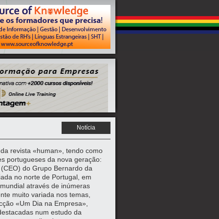
Notícia
 da revista «human», tendo como
es portugueses da nova geração:
er’ (CEO) do Grupo Bernardo da
ada no norte de Portugal, em
mundial através de inúmeras
nte muito variada nos temas,
secção «Um Dia na Empresa»,
destacadas num estudo da