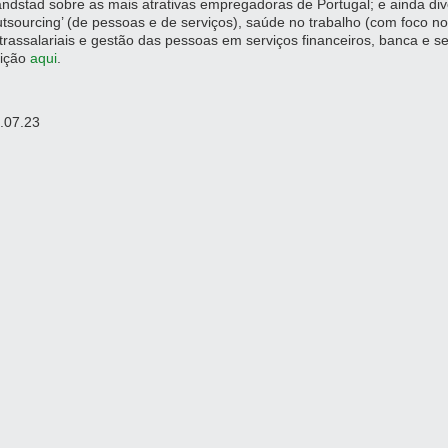
ndstad sobre as mais atrativas empregadoras de Portugal; e ainda di
utsourcing’ (de pessoas e de serviços), saúde no trabalho (com foco no 
trassalariais e gestão das pessoas em serviços financeiros, banca e s
ição
aqui
.
.07.23