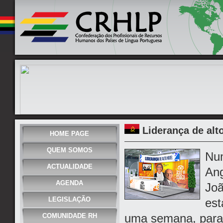
Liderança de alto
HOME PAGE
QUEM SOMOS
Num
ACTUALIDADE
Ang
AGENDA
Joã
LEGISLAÇÃO
est
uma semana, para 
COMUNIDADE RH