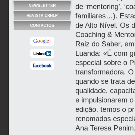
de ‘mentoring’, ‘c
NEWSLETTER
familiares…). Esta
REVISTA CRHLP
de Alto Nível. Os 
CONTACTOS
Coaching & Mentor
Raiz do Saber, em
Luanda: «É com g
especial sobre o Pr
transformadora. O
quando se trata de
qualidade, capacit
e impulsionarem o
edição, temos o pr
renomados especial
Ana Teresa Penim.