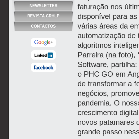
faturação nos últ
NEWSLETTER
disponível para as
REVISTA CRHLP
várias áreas da e
CONTACTOS
automatização de t
algoritmos intelig
Parreira (na foto),
Software, partilh
o PHC GO em Angol
de transformar a 
negócios, promove
pandemia. O nosso 
crescimento digita
novos patamares 
grande passo ness