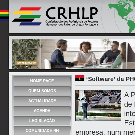
‘Software’ da P
HOME PAGE
QUEM SOMOS
A P
ACTUALIDADE
de 
AGENDA
int
LEGISLAÇÃO
Est
empresa, num mer
COMUNIDADE RH