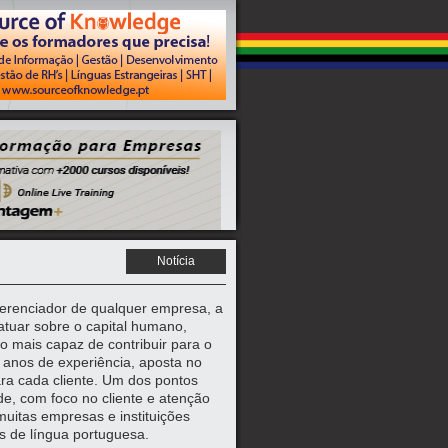
Notícia
ferenciador de qualquer empresa, a
tuar sobre o capital humano,
o mais capaz de contribuir para o
anos de experiência, aposta no
ra cada cliente. Um dos pontos
dade, com foco no cliente e atenção
muitas empresas e instituições
s de língua portuguesa.