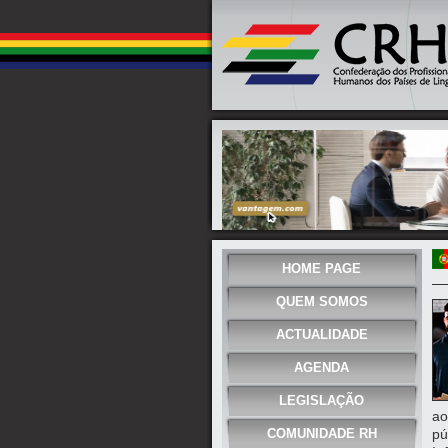
HOME PAGE
QUEM SOMOS
ACTUALIDADE
AGENDA
LEGISLAÇÃO
ao
COMUNIDADE RH
pú