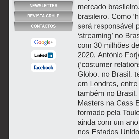
mercado brasileiro
NEWSLETTER
brasileiro. Como ‘
REVISTA CRHLP
será responsável p
CONTACTOS
‘streaming’ no Br
com 30 milhões de
2020, António For
(‘costumer relati
Globo, no Brasil, 
em Londres, entre
também no Brasil
Masters na Cass Bu
formado pela Toul
ainda com um ano 
nos Estados Unido