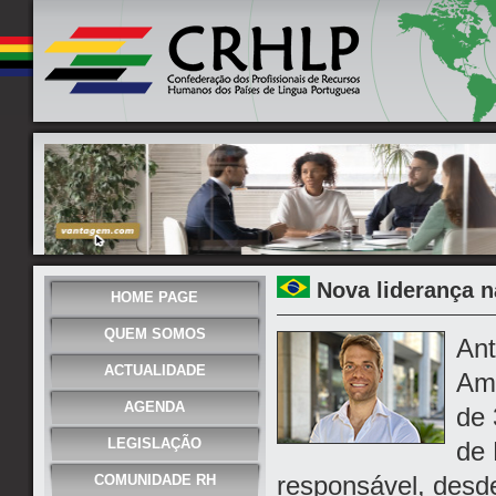
Nova liderança 
HOME PAGE
QUEM SOMOS
Ant
ACTUALIDADE
Ama
AGENDA
de 
LEGISLAÇÃO
de 
responsável, desd
COMUNIDADE RH