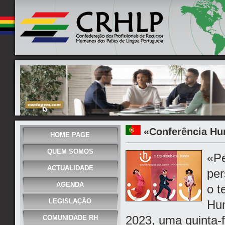
«Conferência Hu
HOME PAGE
QUEM SOMOS
«Pe
ACTUALIDADE
per
AGENDA
o t
LEGISLAÇÃO
Hum
2023, uma quinta-f
COMUNIDADE RH