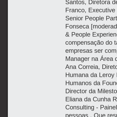
Santos, Diretora d
Franco, Executive
Senior People Part
Fonseca [moderad
& People Experienc
compensação do tal
empresas ser comp
Manager na Área d
Ana Correia, Dire
Humana da Leroy M
Humanos da Foundev
Director da Milest
Eliana da Cunha Ri
Consulting - Pain
pessoas . Que res