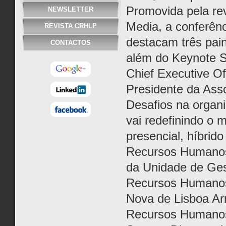
Promovida pela rev
NEWSLETTER
Media, a conferên
REVISTA CRHLP
destacam três pai
CONTACTOS
além do Keynote S
Chief Executive O
Presidente da Asso
Desafios na organ
vai redefinindo o 
presencial, híbrid
Recursos Humanos
da Unidade de Ges
Recursos Humanos 
Nova de Lisboa Ar
Recursos Humanos 