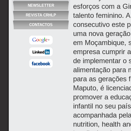
esforços com a Gi
NEWSLETTER
talento feminino. 
REVISTA CRHLP
consecutivo este p
CONTACTOS
uma nova geração 
em Moçambique, s
empresa cumprir a
de implementar o 
alimentação para m
para as gerações 
Maputo, é licencia
promover a educaç
infantil no seu paí
acompanhada pelas
nutrition, health 