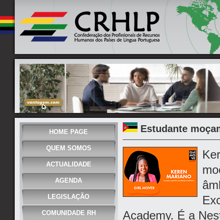
Estudante moçam
HOME PAGE
QUEM SOMOS
Ker
ACTUALIDADE
moç
AGENDA
âmb
LEGISLAÇÃO
Exc
Academy. É a Nest
COMUNIDADE RH