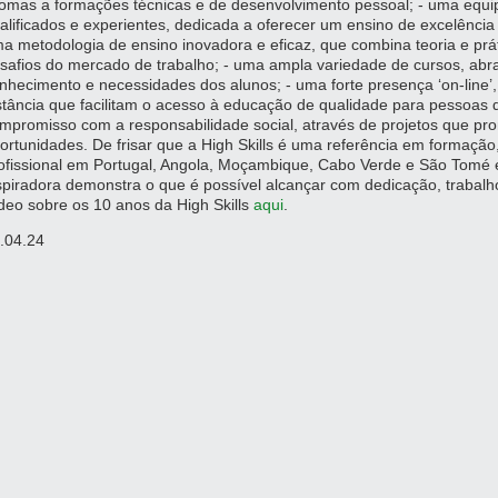
iomas a formações técnicas e de desenvolvimento pessoal; - uma equip
alificados e experientes, dedicada a oferecer um ensino de excelência
a metodologia de ensino inovadora e eficaz, que combina teoria e prá
safios do mercado de trabalho; - uma ampla variedade de cursos, abr
nhecimento e necessidades dos alunos; - uma forte presença ‘on-line’
stância que facilitam o acesso à educação de qualidade para pessoas 
mpromisso com a responsabilidade social, através de projetos que pr
ortunidades. De frisar que a High Skills é uma referência em formação
ofissional em Portugal, Angola, Moçambique, Cabo Verde e São Tomé e P
spiradora demonstra o que é possível alcançar com dedicação, trabalh
deo sobre os 10 anos da High Skills
aqui
.
.04.24