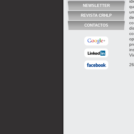
id
NEWSLETTER
qu
um
REVISTA CRHLP
de
co
CONTACTOS
di
co
op
pr
in
Ví
26