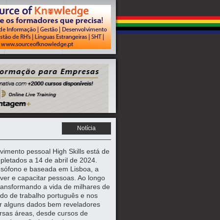
Notícia
imento pessoal High Skills está de
pletados a 14 de abril de 2024.
usófono e baseada em Lisboa, a
lver e capacitar pessoas. Ao longo
ransformando a vida de milhares de
do de trabalho português e nos
ir alguns dados bem reveladores
ersas áreas, desde cursos de