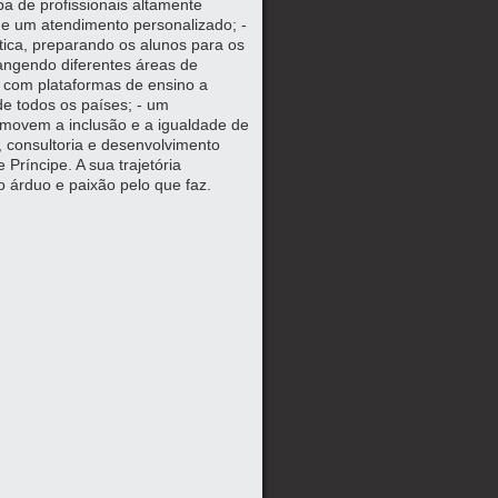
a de profissionais altamente
 e um atendimento personalizado; -
tica, preparando os alunos para os
angendo diferentes áreas de
, com plataformas de ensino a
de todos os países; - um
omovem a inclusão e a igualdade de
, consultoria e desenvolvimento
ríncipe. A sua trajetória
o árduo e paixão pelo que faz.