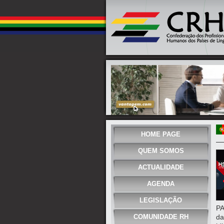
HOME PAGE
QUEM SOMOS
ACTUALIDADE
AGENDA
LEGISLAÇÃO
PA
COMUNIDADE RH
da