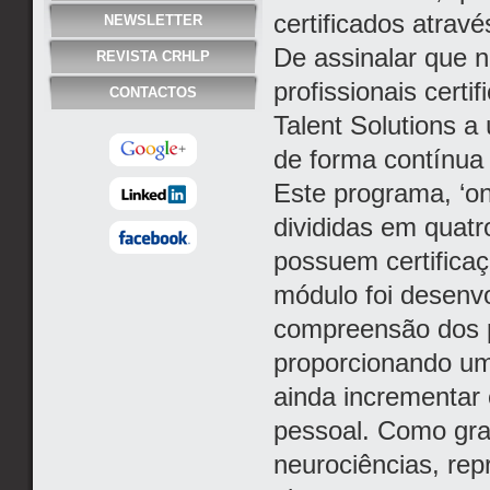
certificados atrav
NEWSLETTER
De assinalar que 
REVISTA CRHLP
profissionais cert
CONTACTOS
Talent Solutions a 
de forma contínua 
Este programa, ‘on
divididas em quatr
possuem certifica
módulo foi desenvo
compreensão dos p
proporcionando uma
ainda incrementar
pessoal. Como gra
neurociências, re