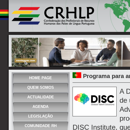
Programa para a
HOME PAGE
QUEM SOMOS
A D
ACTUALIDADE
de 
AGENDA
Adv
LEGISLAÇÃO
pro
DISC Institute, qu
COMUNIDADE RH