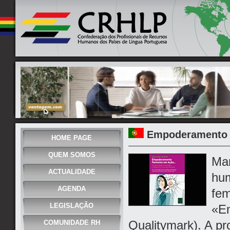
Empoderamento 
HOME PAGE
QUEM SOMOS
Mar
ACTUALIDADE
hum
AGENDA
fem
LEGISLAÇÃO
«E
Qualitymark). A pr
COMUNIDADE RH