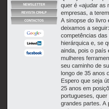
quer é «ajudar as 
NEWSLETTER
empresas, a tere
REVISTA CRHLP
A sinopse do livr
CONTACTOS
deixamos a seguir:
competências das m
hierárquica e, se 
ainda, pois o país
mulheres ferramen
seu caminho de suc
longo de 35 anos d
Espero que seja út
25 anos em posiçõ
portugueses, quer 
grandes partes. A p