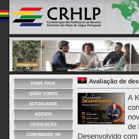
Avaliação de d
HOME PAGE
QUEM SOMOS
A K
ACTUALIDADE
con
AGENDA
nov
LEGISLAÇÃO
de 
Desenvolvido com o
COMUNIDADE RH