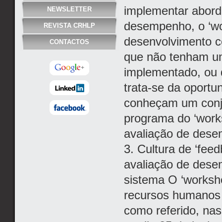
implementar abord
NEWSLETTER
desempenho, o ‘wo
REVISTA CRHLP
desenvolvimento c
CONTACTOS
que não tenham u
implementado, ou 
trata-se da oportu
conheçam um conju
programa do ‘works
avaliação de dese
3. Cultura de ‘fee
avaliação de des
sistema O ‘worksho
recursos humanos A
como referido, nas