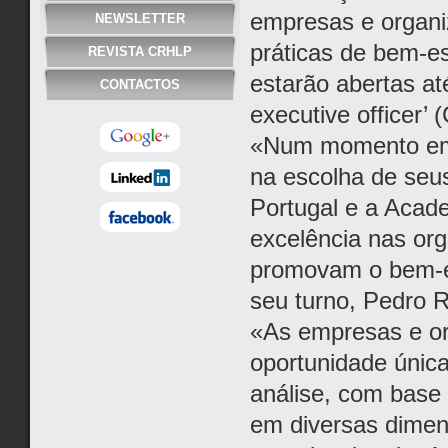
empresas e organ
NEWSLETTER
práticas de bem-es
REVISTA CRHLP
estarão abertas at
CONTACTOS
executive officer’
«Num momento em 
na escolha de seu
Portugal e a Acade
excelência nas org
promovam o bem-es
seu turno, Pedro 
«As empresas e or
oportunidade única
análise, com base
em diversas dimen