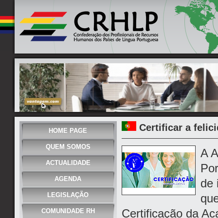
Certificar a feli
HOME PAGE
QUEM SOMOS
A A
ACTUALIDADE
Por
AGENDA
de 
LEGISLAÇÃO
que
Certificação da A
COMUNIDADE RH