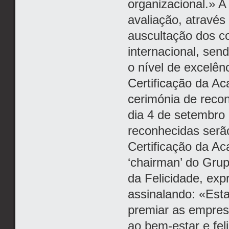
organizacional.» A
avaliação, através
auscultação dos c
internacional, sen
o nível de excelên
Certificação da Ac
cerimónia de reco
dia 4 de setembro
reconhecidas serã
Certificação da Ac
‘chairman’ do Gru
da Felicidade, exp
assinalando: «Est
premiar as empre
ao bem-estar e fel