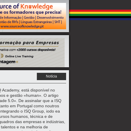
Notícia
Q Academy, está disponível no
nos e gestão «human». O artigo
ade 5.0». De assinalar que a ISQ
 tanto em Portugal como noutros
 Integrando o ISQ Group, iodo ea
cursos humanos, técnica e de
uadros das empresas e indústrias,
 talentos e na melhoria de