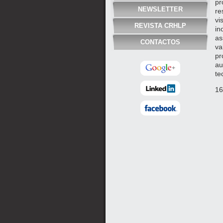
pr
NEWSLETTER
re
vi
REVISTA CRHLP
in
as
CONTACTOS
va
pr
au
te
16