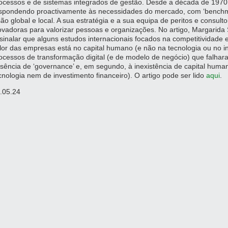
ocessos e de sistemas integrados de gestão. Desde a década de 1970
spondendo proactivamente às necessidades do mercado, com ‘benchmar
são global e local. A sua estratégia e a sua equipa de peritos e consul
ovadoras para valorizar pessoas e organizações. No artigo, Margarida
sinalar que alguns estudos internacionais focados na competitividade
lor das empresas está no capital humano (e não na tecnologia ou no in
ocessos de transformação digital (e de modelo de negócio) que falhara
sência de ‘governance’ e, em segundo, à inexistência de capital human
cnologia nem de investimento financeiro). O artigo pode ser lido
aqui
.
.05.24