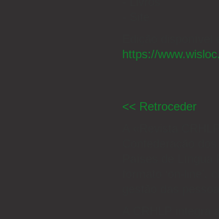
- Livros
- Site
Edição disponível
https://www.wislo
<< Retroceder
A «Revista CRHLP
Confederação dos 
Países de Língua P
formato ‘on-line’, 
gestão das pessoa
A CRHLP integra a