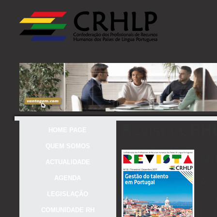
Revista CRH
HOME PAGE
QUEM SOMOS
Nú
ACTUALIDADE
AGENDA
A e
LEGISLAÇÃO
com
Por
COMUNIDADE RH