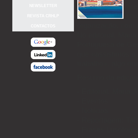
áre
NEWSLETTER
um
REVISTA CRHLP
organização, com 
CONTACTOS
No editorial, Mari
Portuguesa de Ge
que «assistimos a
trabalho», algo qu
Resumo da edição
- Editorial, Maria J
- Eventos
- Notícias
- Reportagem: Tal
- Frases Lusófona