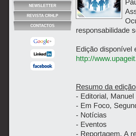
Pau
NEWSLETTER
Ass
REVISTA CRHLP
Ocu
CONTACTOS
responsabilidade s
Edição disponível
http://www.upageit
Resumo da edição
- Editorial, Manue
- Em Foco, Segun
- Notícias
- Eventos
- Reportagem, A re