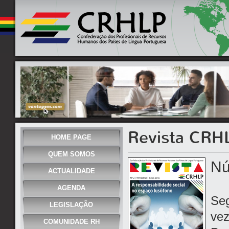
Revista CRH
HOME PAGE
QUEM SOMOS
Nú
ACTUALIDADE
AGENDA
Seg
LEGISLAÇÃO
vez
COMUNIDADE RH