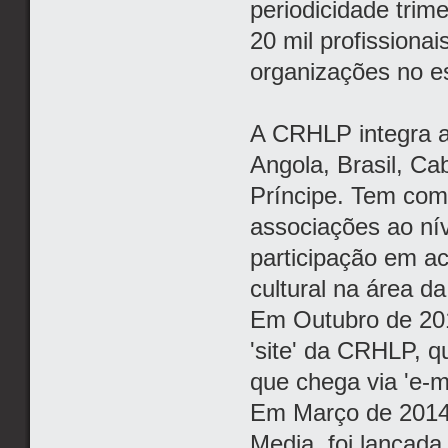
periodicidade trim
20 mil profissiona
organizações no e
A CRHLP integra a
Angola, Brasil, C
Príncipe. Tem com
associações ao ní
participação em act
cultural na área d
Em Outubro de 201
'site' da CRHLP, 
que chega via 'e-m
Em Março de 2014,
Media, foi lançada