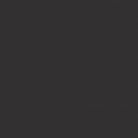
A CRHLP integra a
Angola, Brasil, C
Príncipe. Tem com
associações ao ní
participação em act
cultural na área d
Em outubro de 2012
'site' da CRHLP, 
que chega via 'e-m
Em março de 2014,
Media, foi lançada
trimestral, onde a
profissionais de 
ser aprofundadas. 
representação da 