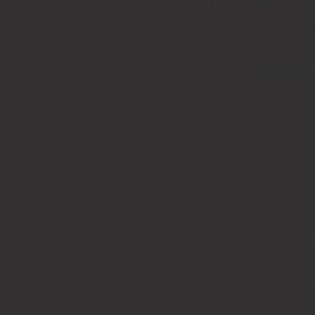
equipas à distânci
- Reportagem, Pan
- Opinião, Pedro 
praticantes da ap
- Frases Lusófona
- Site
- Livros
A «Revista CRHLP
Confederação dos 
Países de Língua 
formato ‘on-line’, 
gestão das pessoa