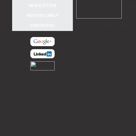
sua
NEWSLETTER
ass
REVISTA CRHLP
olhe, e seja qual 
CONTACTOS
importante é reflet
oportunidades e es
prepararmos, e par
melhor.» Ler s ed
Resumo da edição
- Editorial, Maria J
- Eventos
- Notícias
- Opinião, Miguel