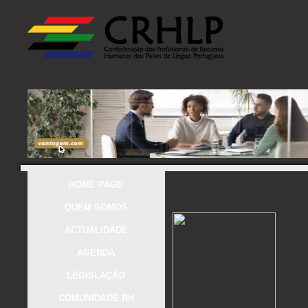
Revista CRH
HOME PAGE
QUEM SOMOS
Nú
ACTUALIDADE
AGENDA
A e
LEGISLAÇÃO
com
de 
COMUNIDADE RH