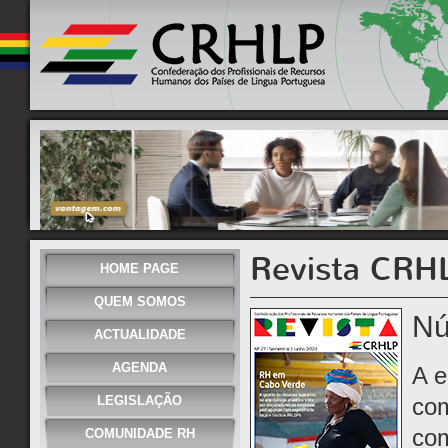
Revista CRH
HOME PAGE
QUEM SOMOS
Nú
ACTUALIDADE
AGENDA
A e
LEGISLAÇÃO
co
com
COMUNIDADE RH