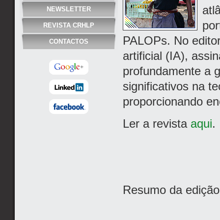
atl
NEWSLETTER
por
REVISTA CRHLP
PALOPs. No editoria
CONTACTOS
artificial (IA), as
profundamente a g
significativos na t
proporcionando en
Ler a revista
aqui
Resumo da edição