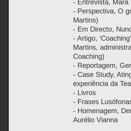
- Entrevista, Mara
- Perspectiva, O g
Martins)
- Em Directo, Nun
- Artigo, ‘Coachin
Martins, administ
Coaching)
- Reportagem, Geri
- Case Study, Ati
experiência da T
- Livros
- Frases Lusófona
- Homenagem, Den
Aurélio Vianna