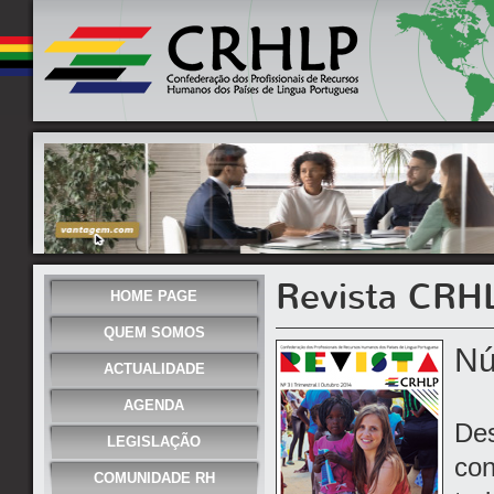
Revista CRH
HOME PAGE
QUEM SOMOS
Nú
ACTUALIDADE
AGENDA
Des
LEGISLAÇÃO
con
COMUNIDADE RH