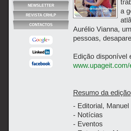
tra
NEWSLETTER
a g
REVISTA CRHLP
atl
CONTACTOS
Aurélio Vianna, u
pessoas, desapare
Edição disponível
www.upageit.com/e
Resumo da edição
- Editorial, Manue
- Notícias
- Eventos