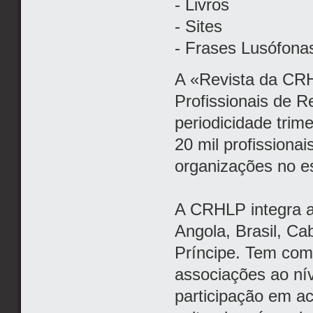
- Livros
- Sites
- Frases Lusófona
A «Revista da CR
Profissionais de 
periodicidade trim
20 mil profissiona
organizações no e
A CRHLP integra a
Angola, Brasil, C
Príncipe. Tem com
associações ao ní
participação em act