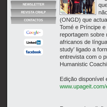
que
NEWSLETTER
não
REVISTA CRHLP
(ONGD) que actua
CONTACTOS
Tomé e Príncipe e
reportagem sobre 
africanos de língu
study’ ligado a fo
entrevista com o p
Humanistic Coachi
Edição disponível
www.upageit.com/e