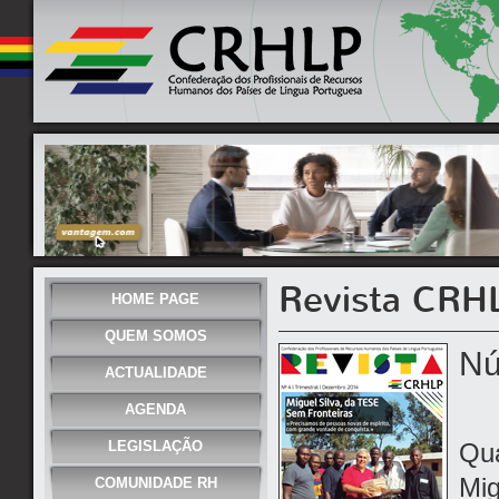
Revista CRH
HOME PAGE
QUEM SOMOS
Nú
ACTUALIDADE
AGENDA
LEGISLAÇÃO
Qua
Mig
COMUNIDADE RH