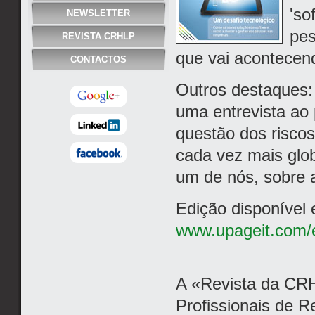
'so
NEWSLETTER
pes
REVISTA CRHLP
que vai acontecend
CONTACTOS
Outros destaques:
uma entrevista ao
questão dos riscos
cada vez mais glob
um de nós, sobre 
Edição disponível
www.upageit.com/e
A «Revista da CR
Profissionais de 