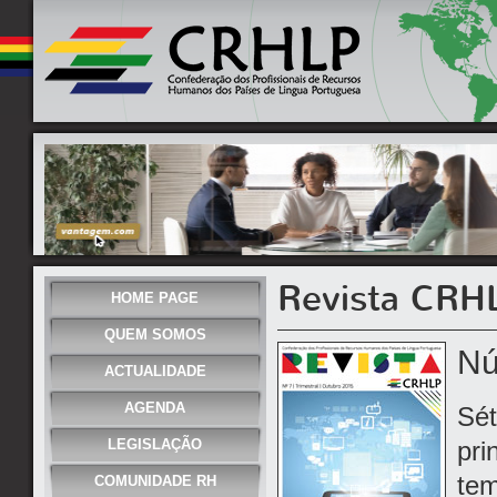
Revista CRH
HOME PAGE
QUEM SOMOS
Nú
ACTUALIDADE
AGENDA
Sét
LEGISLAÇÃO
pri
tem
COMUNIDADE RH