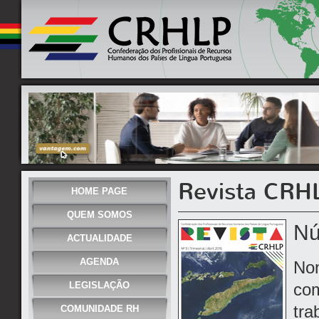
Revista CRH
HOME PAGE
QUEM SOMOS
Nú
ACTUALIDADE
AGENDA
Non
LEGISLAÇÃO
com
tra
COMUNIDADE RH