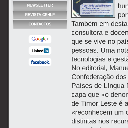
hum
NEWSLETTER
por
REVISTA CRHLP
Também em destaqu
CONTACTOS
consultora e docen
que se vive no pa
pessoas. Uma nota
tecnologias e ges
No editorial, Man
Confederação dos 
Países de Língua 
capa que «o denom
de Timor-Leste é a
«reconhecem um co
distintas nos rec