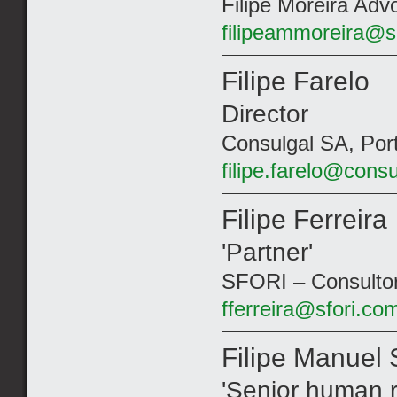
Filipe Moreira Adv
filipeammoreira@s
Filipe Farelo
Director
Consulgal SA, Por
filipe.farelo@consu
Filipe Ferreira
'Partner'
SFORI – Consultor
fferreira@sfori.co
Filipe Manuel 
'Senior human r