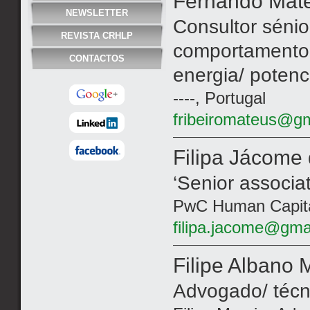
Fernando Mat
NEWSLETTER
Consultor séni
REVISTA CRHLP
comportamento 
CONTACTOS
energia/ poten
----, Portugal
fribeiromateus@g
Filipa Jácome
‘Senior associat
PwC Human Capital
filipa.jacome@gma
Filipe Albano
Advogado/ técn