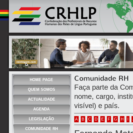
Comunidade RH
HOME PAGE
Faça parte da Com
QUEM SOMOS
nome, cargo, instit
ACTUALIDADE
visível) e país.
AGENDA
LEGISLAÇÃO
A
B
C
D
E
F
G
H
I
COMUNIDADE RH