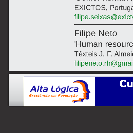
EXICTOS, Portuga
filipe.seixas@exic
Filipe Neto
'Human resourc
Têxteis J. F. Almei
filipeneto.rh@gma