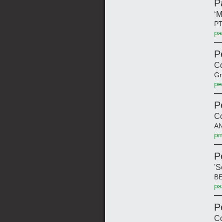
P
‘M
PT
pa
P
Co
Gr
pe
P
C
AN
pm
P
'S
BE
ps
P
Co