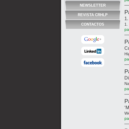
NEWSLETTER
P
REVISTA CRHLP
1.
1.
CONTACTOS
pa
P
Co
Hi
pa
P
Di
Na
pa
P
‘M
We
pa