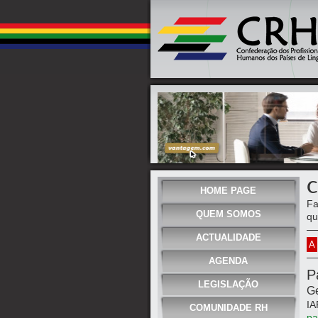
C
HOME PAGE
Fa
QUEM SOMOS
qu
ACTUALIDADE
A
AGENDA
P
LEGISLAÇÃO
Ge
IA
COMUNIDADE RH
pa