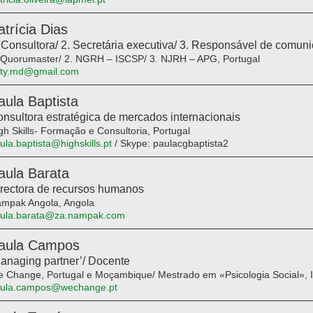
atrícia Dias
 Consultora/ 2. Secretária executiva/ 3. Responsável de comun
 Quorumaster/ 2. NGRH – ISCSP/ 3. NJRH – APG, Portugal
ty.md@gmail.com
aula Baptista
nsultora estratégica de mercados internacionais
gh Skills- Formação e Consultoria, Portugal
ula.baptista@highskills.pt
/ Skype: paulacgbaptista2
aula Barata
rectora de recursos humanos
mpak Angola, Angola
ula.barata@za.nampak.com
aula Campos
anaging partner’/ Docente
 Change, Portugal e Moçambique/ Mestrado em «Psicologia Social»,
ula.campos@wechange.pt