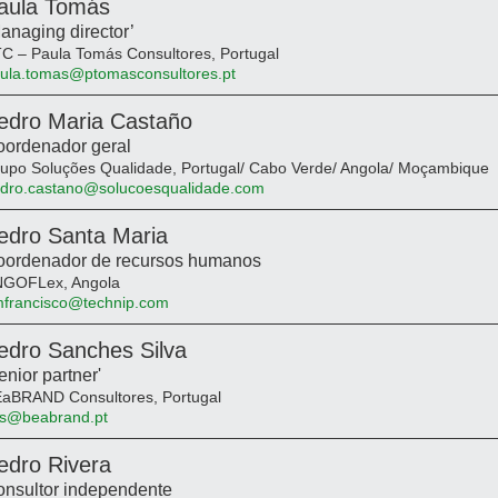
aula Tomás
anaging director’
C – Paula Tomás Consultores, Portugal
ula.tomas@ptomasconsultores.pt
edro Maria Castaño
ordenador geral
upo Soluções Qualidade, Portugal/ Cabo Verde/ Angola/ Moçambique
dro.castano@solucoesqualidade.com
edro Santa Maria
oordenador de recursos humanos
GOFLex, Angola
francisco@technip.com
edro Sanches Silva
enior partner'
aBRAND Consultores, Portugal
s@beabrand.pt
edro Rivera
nsultor independente