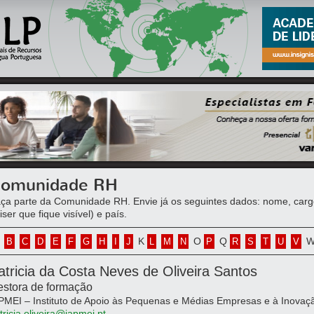
omunidade RH
ça parte da Comunidade RH. Envie já os seguintes dados: nome, cargo, 
iser que fique visível) e país.
K
O
Q
B
C
D
E
F
G
H
I
J
L
M
N
P
R
S
T
U
V
atricia da Costa Neves de Oliveira Santos
stora de formação
PMEI – Instituto de Apoio às Pequenas e Médias Empresas e à Inovaçã
tricia.oliveira@iapmei.pt