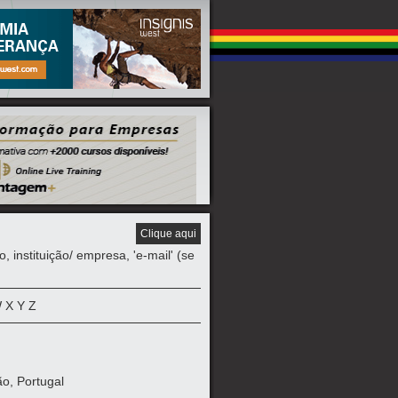
Clique aqui
instituição/ empresa, 'e-mail' (se
W
X
Y
Z
o, Portugal