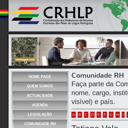
Comunidade RH
HOME PAGE
Faça parte da Com
QUEM SOMOS
nome, cargo, instit
ACTUALIDADE
visível) e país.
AGENDA
LEGISLAÇÃO
A
B
C
D
E
F
G
H
I
COMUNIDADE RH