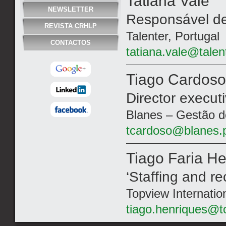
Tatiana Vale
NEWSLETTER
Responsável d
REVISTA CRHLP
Talenter, Portugal
CONTACTOS
tatiana.vale@talen
Tiago Cardoso
Director execut
Blanes – Gestão 
tcardoso@blanes.
Tiago Faria H
‘Staffing and re
Topview Internatio
tiago.henriques@t